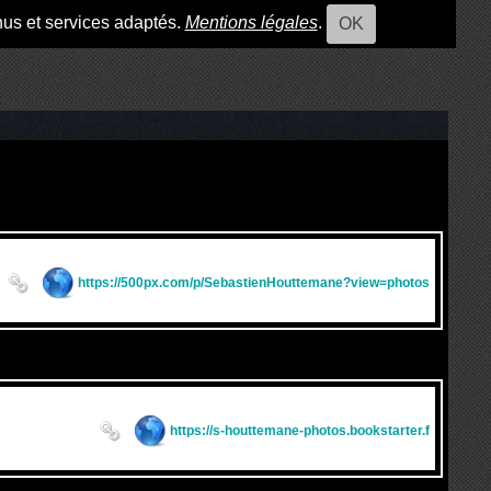
nus et services adaptés.
Mentions légales
.
OK
https://500px.com/p/SebastienHouttemane?view=photos
https://s-houttemane-photos.bookstarter.f